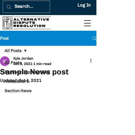
Log In
Post
All Posts
Kyle Jordan
All Posts
Oct 3, 2021
1 min read
Sample News post
Member Opportunities
Updated:
Oct 4, 2021
Newsletters
Section News